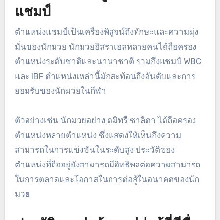
แชมป์
ตำแหน่งแชมป์เป็นเครื่องพิสูจน์ถึงทักษะและความมุ่ง
มั่นของนักมวย นักมวยอิสราเอลหลายคนได้ถือครอง
ตำแหน่งระดับชาติและนานาชาติ รวมถึงแชมป์ WBC
และ IBF ตำแหน่งเหล่านี้มักสะท้อนถึงอันดับและการ
ยอมรับของนักมวยในกีฬา
ตัวอย่างเช่น นักมวยอย่าง ดมิทรี ซาลิตา ได้ถือครอง
ตำแหน่งหลายตำแหน่ง ซึ่งแสดงให้เห็นถึงความ
สามารถในการแข่งขันในระดับสูง ประวัติของ
ตำแหน่งที่ถืออยู่ยังสามารถมีอิทธิพลต่อความสามารถ
ในการตลาดและโอกาสในการต่อสู้ในอนาคตของนัก
มวย