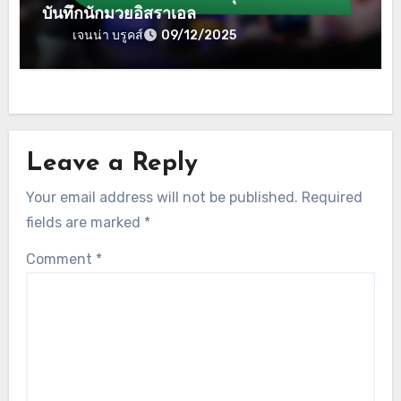
บันทึกนักมวยอิสราเอล
เจนน่า บรูคส์
09/12/2025
Leave a Reply
Your email address will not be published.
Required
fields are marked
*
Comment
*