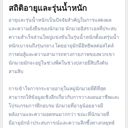
สถิติอายุและรุ่นน้ำหนัก
อายุและรุ่นน้ำหนักเป็นปัจจัยสำคัญในการแสดงผล
และความยั่งยืนของนักมวย นักมวยอิสราเอลที่ประสบ
ความสำเร็จส่วนใหญ่แข่งขันในรุ่นน้ำหนักตั้งแต่รุ่นน้ำ
หนักเบาจนถึงรุ่นกลาง โดยอายุมักมีอิทธิพลต่อสไตล์
การต่อสู้และความสามารถทางกายภาพของพวกเขา
นักมวยมักจะอยู่ในช่วงพีคในช่วงปลายยี่สิบถึงต้น
สามสิบ
การเข้าใจการกระจายอายุในหมู่นักมวยที่ดีที่สุด
สามารถให้ข้อมูลเชิงลึกเกี่ยวกับการวางแผนอาชีพและ
โปรแกรมการฝึกอบรม นักมวยที่อายุน้อยอาจมี
พลังงานและความอดทนมากกว่า ขณะที่นักมวยที่
มีอายุมักนำประสบการณ์และความลึกซึ้งทางกลยุทธ์