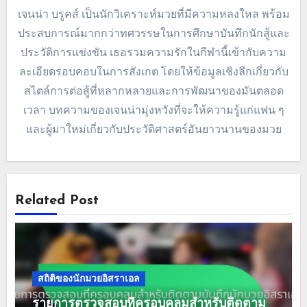
เจนน่า บรูคส์ เป็นนักวิเคราะห์มวยที่มีความหลงใหล พร้อม
ประสบการณ์มากกว่าทศวรรษในการศึกษาบันทึกนักสู้และ
ประวัติการแข่งขัน เธอรวมความรักในกีฬานี้เข้ากับความ
ละเอียดรอบคอบในการสังเกต โดยให้ข้อมูลเชิงลึกเกี่ยวกับ
สไตล์การต่อสู้ที่หลากหลายและการพัฒนาของมันตลอด
เวลา บทความของเจนน่ามุ่งหวังที่จะให้ความรู้แก่แฟน ๆ
และผู้มาใหม่เกี่ยวกับประวัติศาสตร์อันยาวนานของมวย
Related Post
สถิติของนักมวยอิสราเอล
รายการตรวจสอบที่ครอบคลุมสำหรับติดตาม