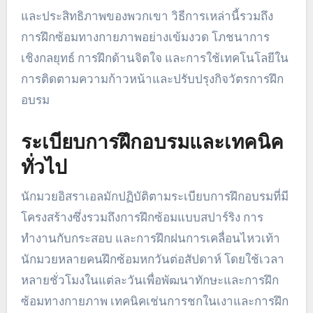
และประสิทธิภาพของพวกเขา วิธีการเหล่านี้รวมถึง
การฝึกซ้อมทางกายภาพอย่างเข้มงวด โภชนาการ
เชิงกลยุทธ์ การฝึกด้านจิตใจ และการใช้เทคโนโลยีใน
การติดตามความก้าวหน้าและปรับปรุงกิจวัตรการฝึก
อบรม
ระเบียบการฝึกอบรมและเทคนิค
ทั่วไป
นักมวยอิสราเอลมักปฏิบัติตามระเบียบการฝึกอบรมที่มี
โครงสร้างซึ่งรวมถึงการฝึกซ้อมแบบสปาร์ริง การ
ทำงานกับกระสอบ และการฝึกฝนการเคลื่อนไหวเท้า
นักมวยหลายคนฝึกซ้อมหกวันต่อสัปดาห์ โดยใช้เวลา
หลายชั่วโมงในแต่ละวันเพื่อพัฒนาทักษะและการฝึก
ซ้อมทางกายภาพ เทคนิคเช่นการชกในเงาและการฝึก