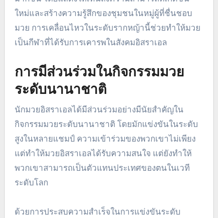
ใหม่และสร้างความรู้สึกของชุมชนในหมู่ผู้ที่ชื่นชอบ
มวย การเคลื่อนไหวในระดับรากหญ้านี้ช่วยทำให้มวย
เป็นกีฬาที่ได้รับการเคารพในสังคมอิสราเอล
การมีส่วนร่วมในกิจกรรมมวย
ระดับนานาชาติ
นักมวยอิสราเอลได้มีส่วนร่วมอย่างมีนัยสำคัญใน
กิจกรรมมวยระดับนานาชาติ โดยมักแข่งขันในระดับ
สูงในหลายแชมป์ ความเข้าร่วมของพวกเขาไม่เพียง
แต่ทำให้มวยอิสราเอลได้รับความสนใจ แต่ยังทำให้
พวกเขาสามารถเป็นตัวแทนประเทศของตนในเวที
ระดับโลก
ด้วยการประสบความสำเร็จในการแข่งขันระดับ