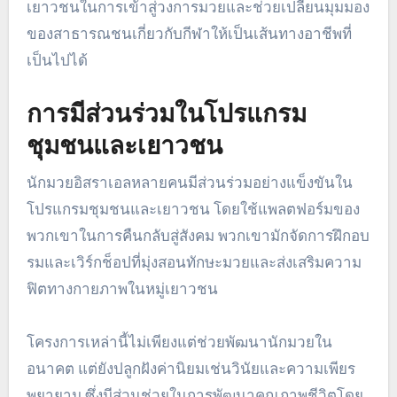
เยาวชนในการเข้าสู่วงการมวยและช่วยเปลี่ยนมุมมอง
ของสาธารณชนเกี่ยวกับกีฬาให้เป็นเส้นทางอาชีพที่
เป็นไปได้
การมีส่วนร่วมในโปรแกรม
ชุมชนและเยาวชน
นักมวยอิสราเอลหลายคนมีส่วนร่วมอย่างแข็งขันใน
โปรแกรมชุมชนและเยาวชน โดยใช้แพลตฟอร์มของ
พวกเขาในการคืนกลับสู่สังคม พวกเขามักจัดการฝึกอบ
รมและเวิร์กช็อปที่มุ่งสอนทักษะมวยและส่งเสริมความ
ฟิตทางกายภาพในหมู่เยาวชน
โครงการเหล่านี้ไม่เพียงแต่ช่วยพัฒนานักมวยใน
อนาคต แต่ยังปลูกฝังค่านิยมเช่นวินัยและความเพียร
พยายาม ซึ่งมีส่วนช่วยในการพัฒนาคุณภาพชีวิตโดย