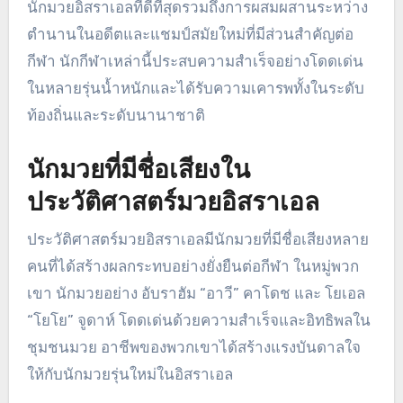
นักมวยอิสราเอลที่ดีที่สุดรวมถึงการผสมผสานระหว่าง
ตำนานในอดีตและแชมป์สมัยใหม่ที่มีส่วนสำคัญต่อ
กีฬา นักกีฬาเหล่านี้ประสบความสำเร็จอย่างโดดเด่น
ในหลายรุ่นน้ำหนักและได้รับความเคารพทั้งในระดับ
ท้องถิ่นและระดับนานาชาติ
นักมวยที่มีชื่อเสียงใน
ประวัติศาสตร์มวยอิสราเอล
ประวัติศาสตร์มวยอิสราเอลมีนักมวยที่มีชื่อเสียงหลาย
คนที่ได้สร้างผลกระทบอย่างยั่งยืนต่อกีฬา ในหมู่พวก
เขา นักมวยอย่าง อับราฮัม “อาวี” คาโดช และ โยเอล
“โยโย” จูดาห์ โดดเด่นด้วยความสำเร็จและอิทธิพลใน
ชุมชนมวย อาชีพของพวกเขาได้สร้างแรงบันดาลใจ
ให้กับนักมวยรุ่นใหม่ในอิสราเอล