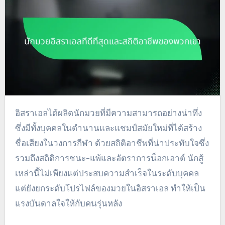
อิสราเอลได้ผลิตนักมวยที่มีความสามารถอย่างน่าทึ่ง
ซึ่งมีทั้งบุคคลในตำนานและแชมป์สมัยใหม่ที่ได้สร้าง
ชื่อเสียงในวงการกีฬา ด้วยสถิติอาชีพที่น่าประทับใจซึ่ง
รวมถึงสถิติการชนะ-แพ้และอัตราการน็อกเอาต์ นักสู้
เหล่านี้ไม่เพียงแต่ประสบความสำเร็จในระดับบุคคล
แต่ยังยกระดับโปรไฟล์ของมวยในอิสราเอล ทำให้เป็น
แรงบันดาลใจให้กับคนรุ่นหลัง