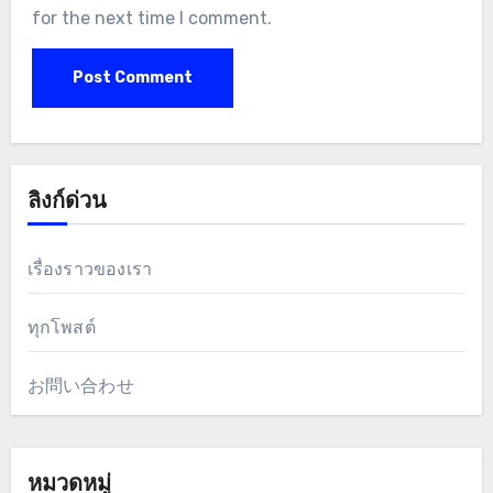
for the next time I comment.
ลิงก์ด่วน
เรื่องราวของเรา
ทุกโพสต์
お問い合わせ
หมวดหมู่