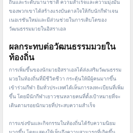
ถิ่นและระดับนานาชาติ ความสำเร็จและความมุ่งมั่น
ของพวกเขาได้สร้างแรงบันดาลใจให้กับนักกีฬาเจน
เนอเรชันใหม่และมีส่วนช่วยในการเติบโตของ
วัฒนธรรมมวยในอิสราเอล
ผลกระทบต่อวัฒนธรรมมวยใน
ท้องถิ่น
การเพิ่มขึ้นของนักมวยอิสราเอลได้ส่งเสริมวัฒนธรรม
มวยในท้องถิ่นที่มีชีวิตชีวา กระตุ้นให้มีผู้คนมากขึ้น
เข้าร่วมกีฬา ยิมทั่วประเทศได้เห็นการลงทะเบียนที่เพิ่ม
ขึ้น โดยมีนักกีฬาเยาวชนหลายคนที่ตั้งเป้าหมายที่จะ
เดินตามรอยนักมวยที่ประสบความสำเร็จ
การแข่งขันและกิจกรรมในท้องถิ่นได้รับความนิยม
มากขึ้น โดยแสดงให้เห็นถึงความสามารถที่เกิดขึ้น