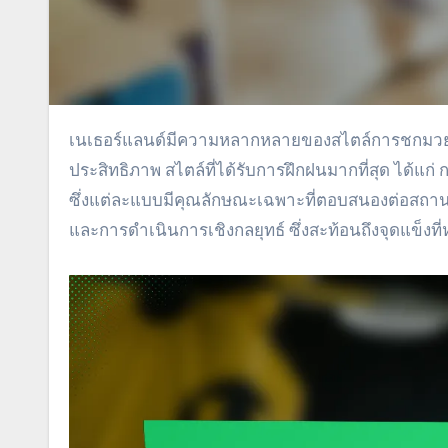
เนเธอร์แลนด์มีความหลากหลายของสไตล์การชกมวยที่ผสมผสานพลังและความแม่นยำเพื่อสร้างเทคนิคการต่อสู้ที่มี
ประสิทธิภาพ สไตล์ที่ได้รับการฝึกฝนมากที่สุด ได้
ซึ่งแต่ละแบบมีคุณลักษณะเฉพาะที่ตอบสนองต่อสถานก
และการดำเนินการเชิงกลยุทธ์ ซึ่งสะท้อนถึงจุดแข็งท