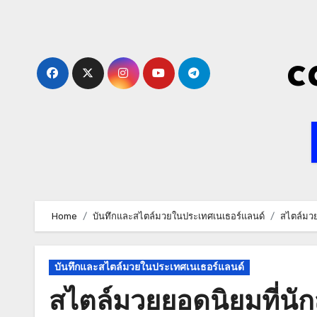
Skip
to
content
c
Home
บันทึกและสไตล์มวยในประเทศเนเธอร์แลนด์
สไตล์มวย
บันทึกและสไตล์มวยในประเทศเนเธอร์แลนด์
สไตล์มวยยอดนิยมที่นัก