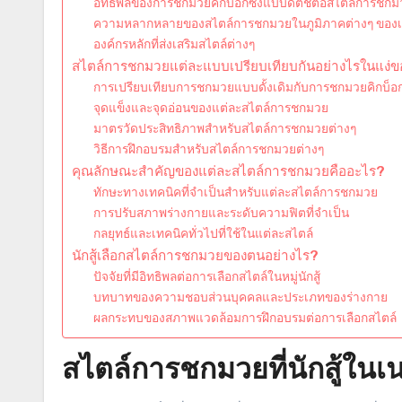
อิทธิพลของการชกมวยคิกบ็อกซิ่งแบบดัตช์ต่อสไตล์การชกม
ความหลากหลายของสไตล์การชกมวยในภูมิภาคต่างๆ ของเ
องค์กรหลักที่ส่งเสริมสไตล์ต่างๆ
สไตล์การชกมวยแต่ละแบบเปรียบเทียบกันอย่างไรในแง่ข
การเปรียบเทียบการชกมวยแบบดั้งเดิมกับการชกมวยคิกบ็อก
จุดแข็งและจุดอ่อนของแต่ละสไตล์การชกมวย
มาตรวัดประสิทธิภาพสำหรับสไตล์การชกมวยต่างๆ
วิธีการฝึกอบรมสำหรับสไตล์การชกมวยต่างๆ
คุณลักษณะสำคัญของแต่ละสไตล์การชกมวยคืออะไร?
ทักษะทางเทคนิคที่จำเป็นสำหรับแต่ละสไตล์การชกมวย
การปรับสภาพร่างกายและระดับความฟิตที่จำเป็น
กลยุทธ์และเทคนิคทั่วไปที่ใช้ในแต่ละสไตล์
นักสู้เลือกสไตล์การชกมวยของตนอย่างไร?
ปัจจัยที่มีอิทธิพลต่อการเลือกสไตล์ในหมู่นักสู้
บทบาทของความชอบส่วนบุคคลและประเภทของร่างกาย
ผลกระทบของสภาพแวดล้อมการฝึกอบรมต่อการเลือกสไตล์
สไตล์การชกมวยที่นักสู้ในเ