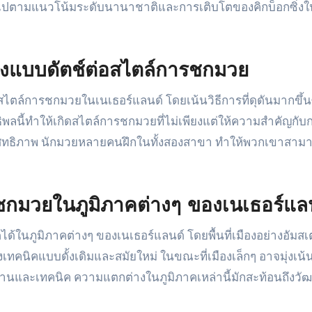
ฒนาไปตามแนวโน้มระดับนานาชาติและการเติบโตของคิกบ็อกซิ่งใ
่งแบบดัตช์ต่อสไตล์การชกมวย
ไตล์การชกมวยในเนเธอร์แลนด์ โดยเน้นวิธีการที่ดุดันมากขึ้น
ิพลนี้ทำให้เกิดสไตล์การชกมวยที่ไม่เพียงแต่ให้ความสำคัญกั
ะสิทธิภาพ นักมวยหลายคนฝึกในทั้งสองสาขา ทำให้พวกเขาสาม
มวยในภูมิภาคต่างๆ ของเนเธอร์แล
ภูมิภาคต่างๆ ของเนเธอร์แลนด์ โดยพื้นที่เมืองอย่างอัมสเต
คนิคแบบดั้งเดิมและสมัยใหม่ ในขณะที่เมืองเล็กๆ อาจมุ่งเน้น
ฐานและเทคนิค ความแตกต่างในภูมิภาคเหล่านี้มักสะท้อนถึงว