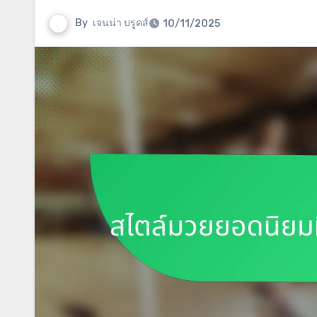
By
เจนน่า บรูคส์
10/11/2025