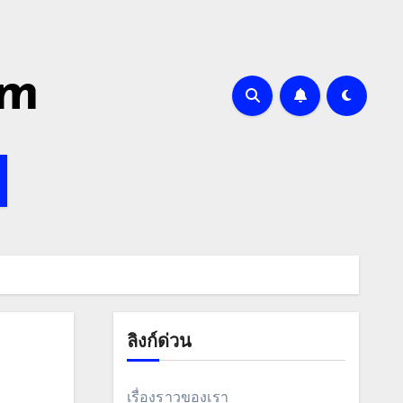
om
ลิงก์ด่วน
เรื่องราวของเรา